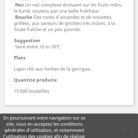
Nez
Un nez complexe évoluant sur les fruits mûrs,
le fumé, soutenu par une belle fraîcheur.
Bouche
Des notes d’amandes et de noisettes
grillées, aux saveurs de griottes très mûres, à la
finale fraîche et un peu poivrée.
Suggestion
Servi entre 16 to 18°C
Plats
Lapin rôti aux herbes de la garrigue
.
Quantité produite
15 000 bouteilles
En poursuivant votre navigation sur ce
site, vous en acceptez les conditions
générales d'utilisation, et notamment
NOUS JOINDRE

l'utilisation des cookies afin de réaliser