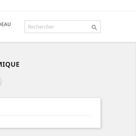
DEAU

MIQUE