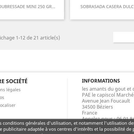
Aperçu rapide
Aperçu rapide


OUBRESSADE MINI 250 GR...
SOBRASADA CASERA DULC
ichage 1-12 de 21 article(s)
E SOCIÉTÉ
INFORMATIONS
les amants du gout et 
ns légales
PAE le capiscol March
os
Avenue Jean Foucault
ocaliser
34500 Béziers
France
Appelez-nous :
06 01 8
 conditions générales d'utilisation, et notamment l'utilisation des
33
 publicitaire adaptée à vos centres d'intérêts et la possibilité de
Écrivez-nous :