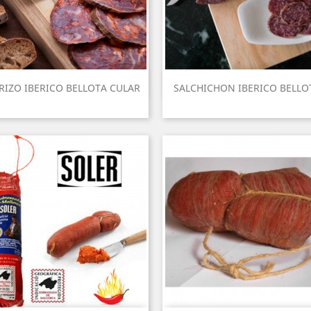
Aperçu rapide
Aperçu rapide


RIZO IBERICO BELLOTA CULAR
SALCHICHON IBERICO BELLOT