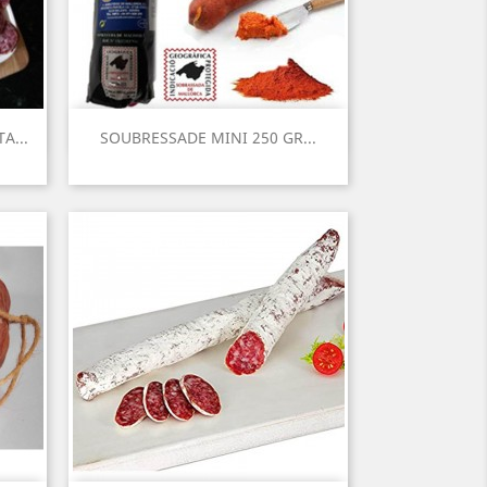
Aperçu rapide

A...
SOUBRESSADE MINI 250 GR...