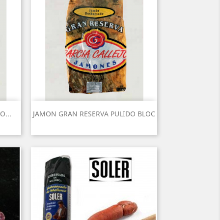
Aperçu rapide

...
JAMON GRAN RESERVA PULIDO BLOC