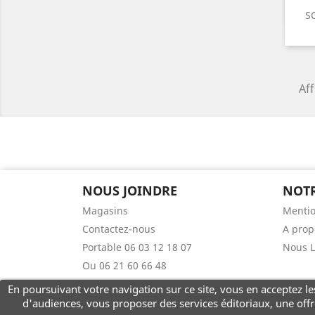
S
Aff
NOUS JOINDRE
NOTR
Magasins
Mentio
Contactez-nous
A prop
Portable 06 03 12 18 07
Nous L
Ou 06 21 60 66 48
En poursuivant votre navigation sur ce site, vous en acceptez les
d'audiences, vous proposer des services éditoriaux, une offre