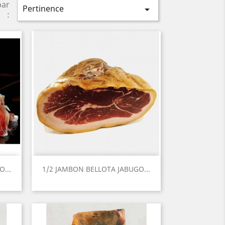
par
Pertinence

:
Aperçu rapide

...
1/2 JAMBON BELLOTA JABUGO...