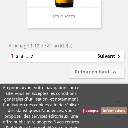
Les Novices
Affichage 1-12 de 81 article(s)
1
Suivant
2
3
…
7

Retour en haut

En poursuivant votre navigation sur ce
site, vous en acceptez les conditions
générales d'utilisation, et notamment
NOUS JOINDRE

l'utilisation des cookies afin de réaliser
des statistiques d'audiences, vous
J'accepte
Informations
proposer des services éditoriaux, une
NOTRE SOCIÉTÉ

offre publicitaire adaptée à vos centres
d'intérêts et la possibilité de partager