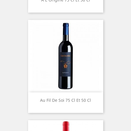
Au Fil De Soi 75 Cl Et 50 Cl